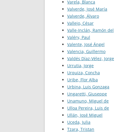
Varela, Blanca
Valverde, José María
Valverde, Álvaro
Vallejo, César
Valle-Inclán, Ramón del
Valéry, Paul
Valente, José Ángel
Valencia, Guillermo
Valdés Díaz-Vélez, Jorge
Urrutia, Jorge
Urquiza, Concha
Uribe, Flor Alba
Urbina, Luis Gonzaga
Ungaretti, Giuseppe
Unamuno, Miguel de
Ulloa Pereira, Luis de
Ullán, José Miguel
Uceda, Julia
Tzara, Tristan