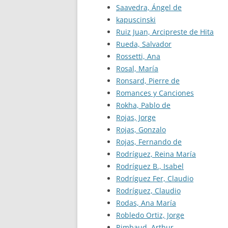
Saavedra, Ángel de
kapuscinski
Ruiz Juan, Arcipreste de Hita
Rueda, Salvador
Rossetti, Ana
Rosal, María
Ronsard, Pierre de
Romances y Canciones
Rokha, Pablo de
Rojas, Jorge
Rojas, Gonzalo
Rojas, Fernando de
Rodríguez, Reina María
Rodríguez B., Isabel
Rodríguez Fer, Claudio
Rodríguez, Claudio
Rodas, Ana María
Robledo Ortiz, Jorge
Rimbaud, Arthur