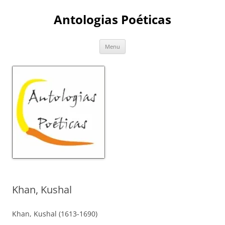
Skip
to
Antologias Poéticas
content
Menu
Khan, Kushal
Khan, Kushal (1613-1690)