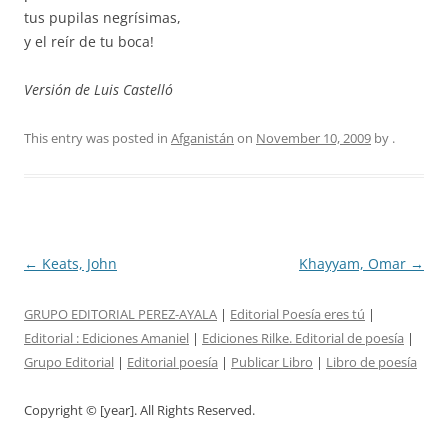
tus pupilas negrísimas,
y el reír de tu boca!
Versión de Luis Castelló
This entry was posted in
Afganistán
on
November 10, 2009
by
.
Post
←
Keats, John
Khayyam, Omar
→
navigation
GRUPO EDITORIAL PEREZ-AYALA
|
Editorial Poesía eres tú
|
Editorial :
Ediciones Amaniel
|
Ediciones Rilke. Editorial de poesía
|
Grupo Editorial
|
Editorial poesía
|
Publicar Libro
|
Libro de poesía
Copyright © [year]. All Rights Reserved.