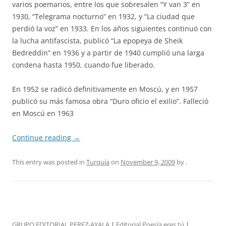
varios poemarios, entre los que sobresalen “Y van 3” en
1930, “Telegrama nocturno” en 1932, y “La ciudad que
perdió la voz” en 1933. En los años siguientes continuó con
la lucha antifascista, publicó “La epopeya de Sheik
Bedreddin” en 1936 y a partir de 1940 cumplió una larga
condena hasta 1950, cuando fue liberado.
En 1952 se radicó definitivamente en Moscú, y en 1957
publicó su más famosa obra “Duro oficio el exilio”. Falleció
en Moscú en 1963
Continue reading
→
This entry was posted in
Turquía
on
November 9, 2009
by
.
GRUPO EDITORIAL PEREZ-AYALA
|
Editorial Poesía eres tú
|