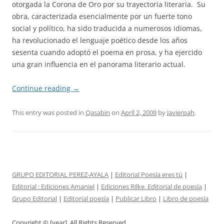
otorgada la Corona de Oro por su trayectoria literaria. Su
obra, caracterizada esencialmente por un fuerte tono
social y político, ha sido traducida a numerosos idiomas,
ha revolucionado el lenguaje poético desde los años
sesenta cuando adoptó el poema en prosa, y ha ejercido
una gran influencia en el panorama literario actual.
Continue reading
→
This entry was posted in
Qasabin
on
April 2, 2009
by
Javierpah
.
GRUPO EDITORIAL PEREZ-AYALA
|
Editorial Poesía eres tú
|
Editorial :
Ediciones Amaniel
|
Ediciones Rilke. Editorial de poesía
|
Grupo Editorial
|
Editorial poesía
|
Publicar Libro
|
Libro de poesía
Copyright © [year]. All Rights Reserved.