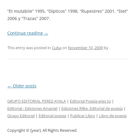
“Et mutabile” 1995, “Dípticos” 1998, “Rupestres” 2001, “Stet”
2006 y “Trazas” 2007.
Continue reading
→
This entry was posted in
Cuba
on
November 10, 2009
by
.
Post
←
Older posts
navigation
GRUPO EDITORIAL PEREZ-AYALA
|
Editorial Poesía eres tú
|
Editorial :
Ediciones Amaniel
|
Ediciones Rilke. Editorial de poesía
|
Grupo Editorial
|
Editorial poesía
|
Publicar Libro
|
Libro de poesía
Copyright © [year]. All Rights Reserved.