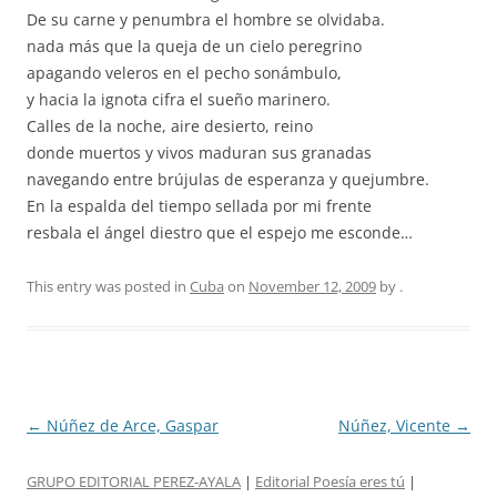
De su carne y penumbra el hombre se olvidaba.
nada más que la queja de un cielo peregrino
apagando veleros en el pecho sonámbulo,
y hacia la ignota cifra el sueño marinero.
Calles de la noche, aire desierto, reino
donde muertos y vivos maduran sus granadas
navegando entre brújulas de esperanza y quejumbre.
En la espalda del tiempo sellada por mi frente
resbala el ángel diestro que el espejo me esconde…
This entry was posted in
Cuba
on
November 12, 2009
by
.
Post
←
Núñez de Arce, Gaspar
Núñez, Vicente
→
navigation
GRUPO EDITORIAL PEREZ-AYALA
|
Editorial Poesía eres tú
|