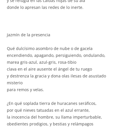
y se refugia en las caídas hojas de su ala
donde lo apresan las redes de lo inerte.
Jazmín de la presencia
Qué dulcísimo asombro de nube o de gacela
encendiendo, apagando, persiguiendo, ondulando,
marea gris-azul, azul-gris, rosa-tibio
clava en el aire ausente el ángel de tu ruego
y destrenza la gracia y dona olas ilesas de asustado
misterio
para remos y velas.
¿En qué soplada tierra de huracanes seráficos,
por qué nieves tatuadas en el azul errante,
la inocencia del hombre, su llama imperturbable,
obedientes prodigios, y bestias y relámpagos