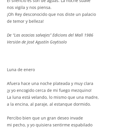
El silencio es son de aguas. La noche suave
nos vigila y nos piensa.
¡Oh Rey desconocido que nos diste un palacio
de temor y belleza!
De “Las acacias salvajes” Edicions del Mall 1986
Versión de José Agustín Goytisolo
Luna de enero
Afuera hace una noche plateada y muy clara
¡y yo encogido cerca de mi fuego mezquino!
La luna está velando, lo mismo que una madre,
a la encina, al paraje, al estanque dormido.
Percibo bien que un gran deseo invade
mi pecho, y yo quisiera sentirme espabilado