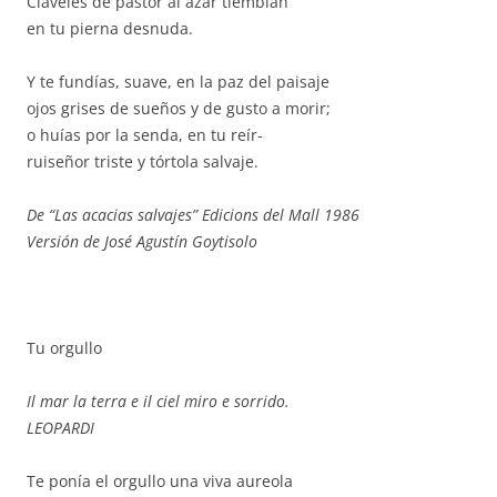
Claveles de pastor al azar tiemblan
en tu pierna desnuda.
Y te fundías, suave, en la paz del paisaje
ojos grises de sueños y de gusto a morir;
o huías por la senda, en tu reír-
ruiseñor triste y tórtola salvaje.
De “Las acacias salvajes” Edicions del Mall 1986
Versión de José Agustín Goytisolo
Tu orgullo
Il mar la terra e il ciel miro e sorrido.
LEOPARDI
Te ponía el orgullo una viva aureola