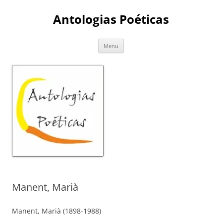
Skip
to
Antologias Poéticas
content
Menu
Manent, Marià
Manent, Marià (1898-1988)