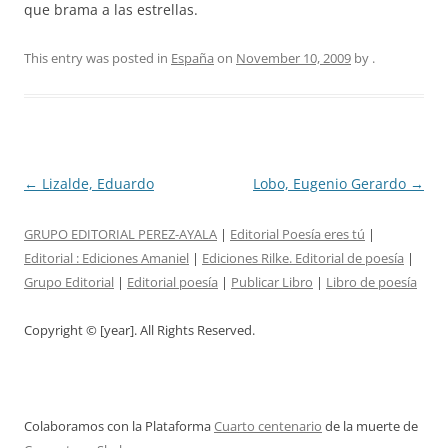
que brama a las estrellas.
This entry was posted in
España
on
November 10, 2009
by
.
Post
←
Lizalde, Eduardo
Lobo, Eugenio Gerardo
→
navigation
GRUPO EDITORIAL PEREZ-AYALA
|
Editorial Poesía eres tú
|
Editorial :
Ediciones Amaniel
|
Ediciones Rilke. Editorial de poesía
|
Grupo Editorial
|
Editorial poesía
|
Publicar Libro
|
Libro de poesía
Copyright © [year]. All Rights Reserved.
Colaboramos con la Plataforma
Cuarto centenario
de la muerte de