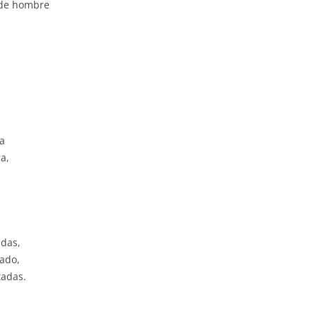
 de hombre
a
a,
adas,
cado,
tadas.