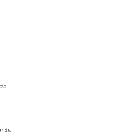
eto
erida.