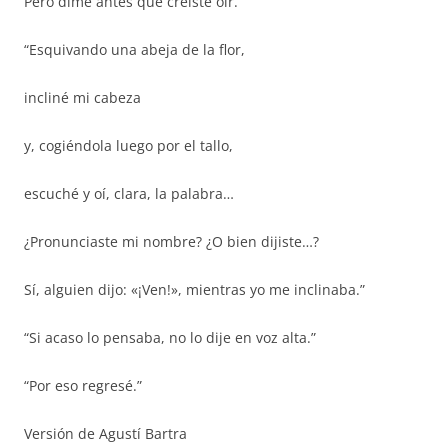
Pero dime antes qué creiste oir.”
“Esquivando una abeja de la flor,
incliné mi cabeza
y, cogiéndola luego por el tallo,
escuché y oí, clara, la palabra…
¿Pronunciaste mi nombre? ¿O bien dijiste…?
Sí, alguien dijo: «¡Ven!», mientras yo me inclinaba.”
“Si acaso lo pensaba, no lo dije en voz alta.”
“Por eso regresé.”
Versión de Agustí Bartra