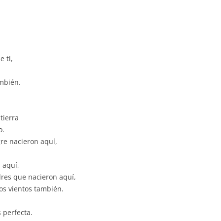
e ti,
mbién.
tierra
o.
re nacieron aquí,
 aquí,
res que nacieron aquí,
tos vientos también.
s perfecta.