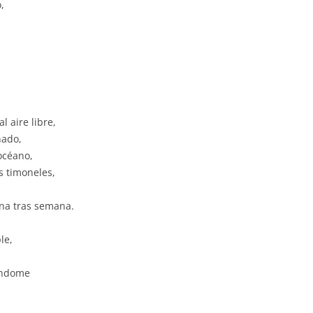
,
 aire libre,
nado,
océano,
s timoneles,
na tras semana.
le,
ándome