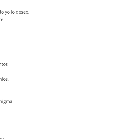
do yo lo deseo,
re.
ntos
míos,
enigma,
bo.