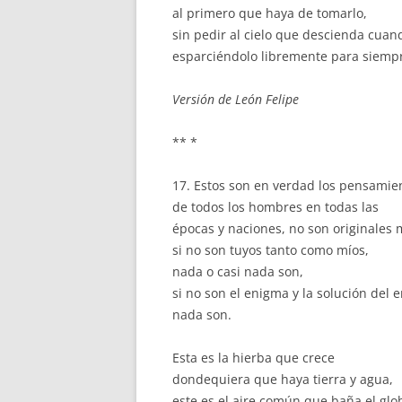
al primero que haya de tomarlo,
sin pedir al cielo que descienda cuan
esparciéndolo libremente para siemp
Versión de León Felipe
** *
17. Estos son en verdad los pensamie
de todos los hombres en todas las
épocas y naciones, no son originales 
si no son tuyos tanto como míos,
nada o casi nada son,
si no son el enigma y la solución del 
nada son.
Esta es la hierba que crece
dondequiera que haya tierra y agua,
este es el aire común que baña el glo