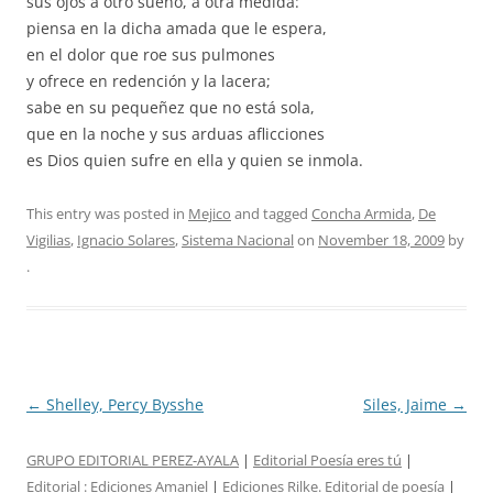
sus ojos a otro sueño, a otra medida:
piensa en la dicha amada que le espera,
en el dolor que roe sus pulmones
y ofrece en redención y la lacera;
sabe en su pequeñez que no está sola,
que en la noche y sus arduas aflicciones
es Dios quien sufre en ella y quien se inmola.
This entry was posted in
Mejico
and tagged
Concha Armida
,
De
Vigilias
,
Ignacio Solares
,
Sistema Nacional
on
November 18, 2009
by
.
Post
←
Shelley, Percy Bysshe
Siles, Jaime
→
navigation
GRUPO EDITORIAL PEREZ-AYALA
|
Editorial Poesía eres tú
|
Editorial :
Ediciones Amaniel
|
Ediciones Rilke. Editorial de poesía
|