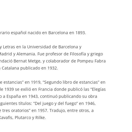
iterario español nacido en Barcelona en 1893.
y Letras en la Universidad de Barcelona y
drid y Alemania. Fue profesor de Filosofía y griego
Fundació Bernat Metge, y colaborador de Pompeu Fabra
a Catalana publicado en 1932.
de estancias” en 1919, “Segundo libro de estancias” en
de 1939 se exilió en Francia donde publicó las “Elegías
so a España en 1943, continuó publicando su obra
uientes títulos: “Del juego y del fuego” en 1946,
 tres oratorios” en 1957. Tradujo, entre otros, a
avafis, Plutarco y Rilke.