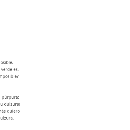
osible,
 verde es,
mposible?
a púrpura;
tu dulzura!
 más quiero
dulzura.