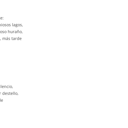
e:
iosos lagos,
coso huraño,
a, más tarde
lencio,
 destello,
de