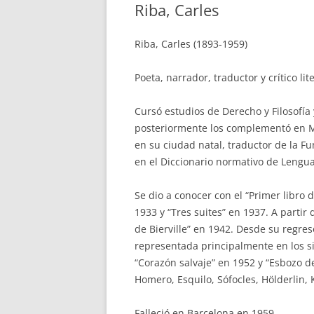
Riba, Carles
Riba, Carles (1893-1959)
Poeta, narrador, traductor y crítico l
Cursó estudios de Derecho y Filosofía 
posteriormente los complementó en Ma
en su ciudad natal, traductor de la 
en el Diccionario normativo de Lengu
Se dio a conocer con el “Primer libro 
1933 y “Tres suites” en 1937. A partir 
de Bierville” en 1942. Desde su regre
representada principalmente en los sig
“Corazón salvaje” en 1952 y “Esbozo de
Homero, Esquilo, Sófocles, Hölderlin, K
Falleció en Barcelona en 1959.