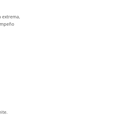
a extrema,
 empeño
ite.