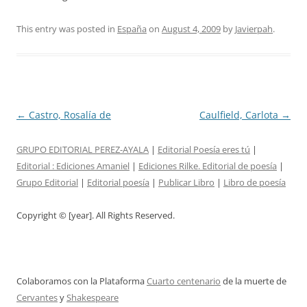
This entry was posted in
España
on
August 4, 2009
by
Javierpah
.
Post
←
Castro, Rosalía de
Caulfield, Carlota
→
navigation
GRUPO EDITORIAL PEREZ-AYALA
|
Editorial Poesía eres tú
|
Editorial :
Ediciones Amaniel
|
Ediciones Rilke. Editorial de poesía
|
Grupo Editorial
|
Editorial poesía
|
Publicar Libro
|
Libro de poesía
Copyright © [year]. All Rights Reserved.
Colaboramos con la Plataforma
Cuarto centenario
de la muerte de
Cervantes
y
Shakespeare