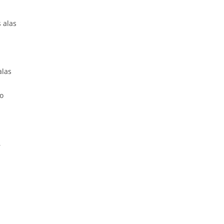
 alas
alas
to
,