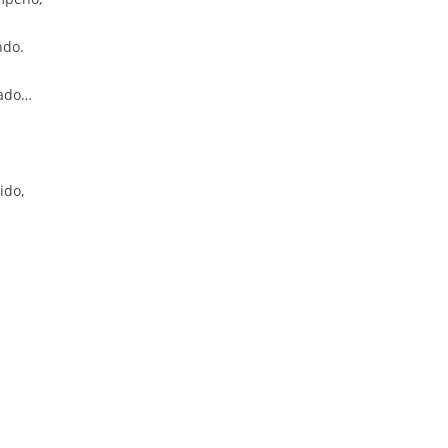
ndo.
rado…
ido,