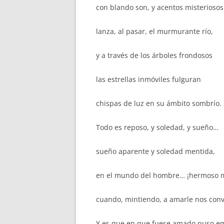
con blando son, y acentos misteriosos
lanza, al pasar, el murmurante río,
y a través de los árboles frondosos
las estrellas inmóviles fulguran
chispas de luz en su ámbito sombrío.
Todo es reposo, y soledad, y sueño…
sueño aparente y soledad mentida,
en el mundo del hombre… ¡hermoso
cuando, mintiendo, a amarle nos conv
Y es que en que fuese amado puso e