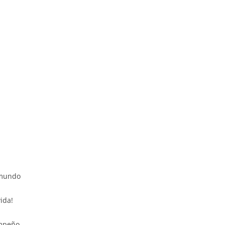
 mundo
ida!
mpeño,