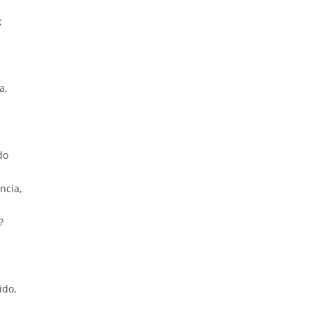
;
a,
do
ncia,
?
ido,