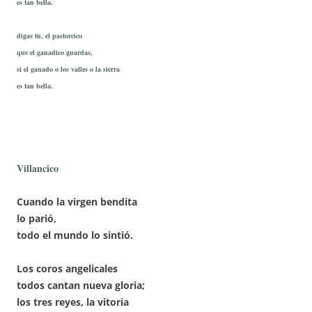
es tan bella.
digas tú, el pastorcico
que el ganadico guardas,
si el ganado o los valles o la sierra
es tan bella.
Villancico
Cuando la virgen bendita
lo parió,
todo el mundo lo sintió.
Los coros angelicales
todos cantan nueva gloria;
los tres reyes, la vitoria