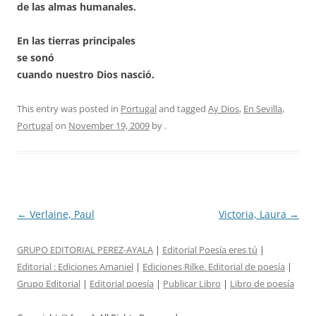
de las almas humanales.
En las tierras principales
se sonó
cuando nuestro Dios nasció.
This entry was posted in
Portugal
and tagged
Ay Dios
,
En Sevilla
,
Portugal
on
November 19, 2009
by
.
Post
←
Verlaine, Paul
Victoria, Laura
→
navigation
GRUPO EDITORIAL PEREZ-AYALA
|
Editorial Poesía eres tú
|
Editorial :
Ediciones Amaniel
|
Ediciones Rilke. Editorial de poesía
|
Grupo Editorial
|
Editorial poesía
|
Publicar Libro
|
Libro de poesía