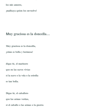
los mis amores,
¡malhaya quien los envuelve!
uy graciosa es la doncella…
M
Muy graciosa es la doncella,
¡cómo es bella y hermosa!
digas tú, el marinero
que en las naves vivías
si la nave o la vela o la estrella
es tan bella.
Digas tú, el caballero
que las armas vestías,
si el caballo o las armas o la guerra