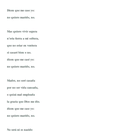
Dicen que me case yo:
no quiero marido, no.
Mas quiero vivir segura
n’esta tierra a mi soltura,
que no estar en ventura
si casaré bien o no.
dicen que me casé yo:
no quiero marido, no.
Madre, no seré casada
por no ser vida cansada,
o quizá mal empleada
la gracia que Dios me dio.
dicen que me case yo:
no quiero marido, no.
No será ni es nacido