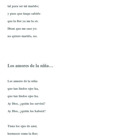
tal para ser mi marido;
y pues que tengo sabido
que la flor ya me la só.
Dicen que me case yo:
no quiero marido, no.
Los amores de la niña…
Los amores de la niña
que tan lindos ojos ha,
que tan lindos ojos ha.
Ay Dios, ¿quién los servirá?
Ay Dios, ¿quién los haberá?
Tiene los ojos de azor,
hermosos como la flor;