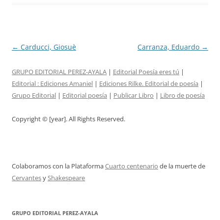
Post
←
Carducci, Giosuè
Carranza, Eduardo
→
navigation
GRUPO EDITORIAL PEREZ-AYALA
|
Editorial Poesía eres tú
|
Editorial :
Ediciones Amaniel
|
Ediciones Rilke. Editorial de poesía
|
Grupo Editorial
|
Editorial poesía
|
Publicar Libro
|
Libro de poesía
Copyright © [year]. All Rights Reserved.
Colaboramos con la Plataforma
Cuarto centenario
de la muerte de
Cervantes
y
Shakespeare
GRUPO EDITORIAL PEREZ-AYALA