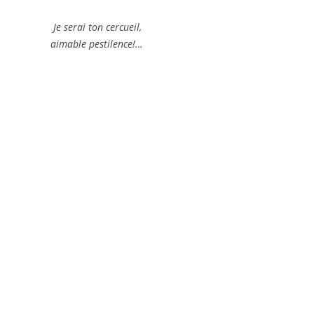
 cercueil,
tilence!…