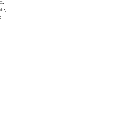
e,
te,
o.