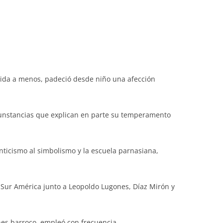
enida a menos, padeció desde niño una afección
cunstancias que explican en parte su temperamento
ticismo al simbolismo y la escuela parnasiana,
Sur América junto a Leopoldo Lugones, Díaz Mirón y
nes barroco, empleó con frecuencia