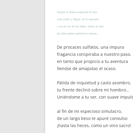
Surgió tu blanca majestad de raso,
toda sueño y fulgor, en la espesura;
y era en vez de mi mano -atenta al caso-
mi alma quien oprimía tu cintura…
De procaces sulfatos, una impura
fragancia conspiraba a nuestro paso,
en tanto que propicio a tu aventura
llenóse de amapolas el ocaso.
Pálida de inquietud y casto asombro,
tu frente declinó sobre mi hombro…
Uniéndome a tu ser, con suave impuls
al fin de mi especioso simulacro,
de un largo beso te apuré convulso
¡hasta las heces, como un vino sacro!