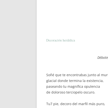
Decoración heráldica
Señora de mis po
Débote siempre amar 
Gón
Soñé que te encontrabas junto al mur
glacial donde termina la existencia,
paseando tu magnífica opulencia
de doloroso terciopelo oscuro.
Tu7 pie, decoro del marfil más puro,