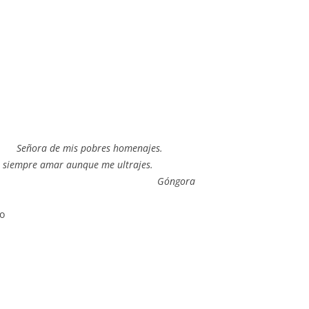
bres homenajes.
aunque me ultrajes.
gora
o