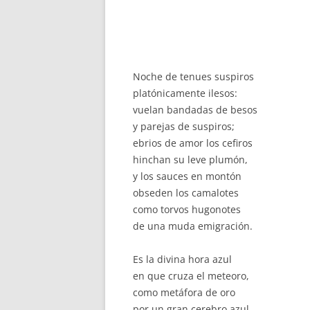
Je serai ton
aimable pes
Noche de tenues suspiros
platónicamente ilesos:
vuelan bandadas de besos
y parejas de suspiros;
ebrios de amor los cefiros
hinchan su leve plumón,
y los sauces en montón
obseden los camalotes
como torvos hugonotes
de una muda emigración.
Es la divina hora azul
en que cruza el meteoro,
como metáfora de oro
por un gran cerebro azul.