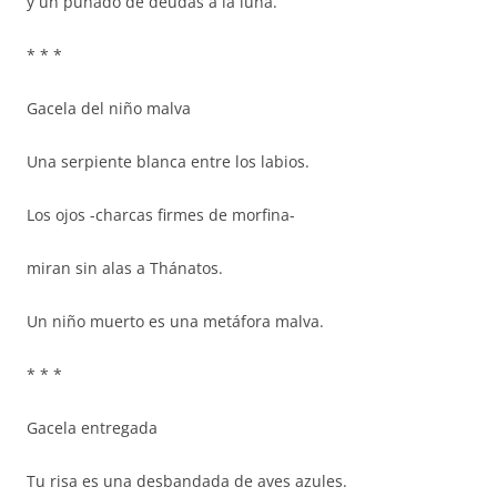
y un puñado de deudas a la luna.
* * *
Gacela del niño malva
Una serpiente blanca entre los labios.
Los ojos -charcas firmes de morfina-
miran sin alas a Thánatos.
Un niño muerto es una metáfora malva.
* * *
Gacela entregada
Tu risa es una desbandada de aves azules.