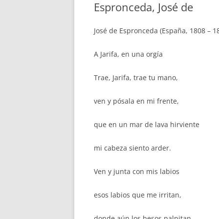
Espronceda, José de
José de Espronceda (España, 1808 – 1
A Jarifa, en una orgía
Trae, Jarifa, trae tu mano,
ven y pósala en mi frente,
que en un mar de lava hirviente
mi cabeza siento arder.
Ven y junta con mis labios
esos labios que me irritan,
donde aún los besos palpitan