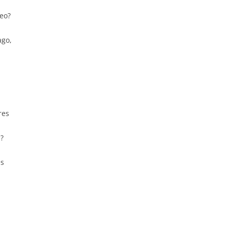
seo?
ago,
res
a?
es