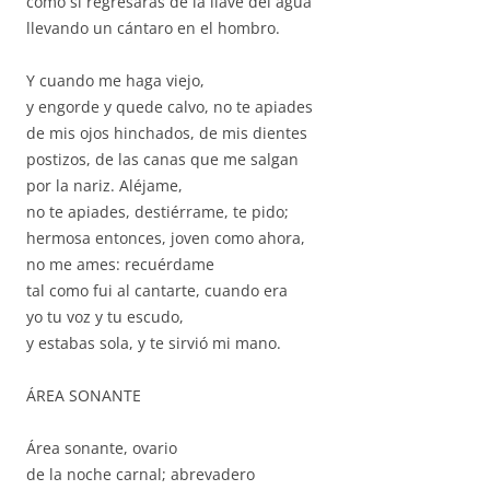
como si regresaras de la llave del agua
llevando un cántaro en el hombro.
Y cuando me haga viejo,
y engorde y quede calvo, no te apiades
de mis ojos hinchados, de mis dientes
postizos, de las canas que me salgan
por la nariz. Aléjame,
no te apiades, destiérrame, te pido;
hermosa entonces, joven como ahora,
no me ames: recuérdame
tal como fui al cantarte, cuando era
yo tu voz y tu escudo,
y estabas sola, y te sirvió mi mano.
ÁREA SONANTE
Área sonante, ovario
de la noche carnal; abrevadero