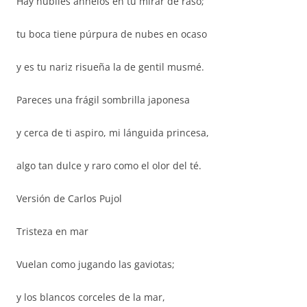
Hay núbiles anhelos en tu mirar de raso;
tu boca tiene púrpura de nubes en ocaso
y es tu nariz risueña la de gentil musmé.
Pareces una frágil sombrilla japonesa
y cerca de ti aspiro, mi lánguida princesa,
algo tan dulce y raro como el olor del té.
Versión de Carlos Pujol
Tristeza en mar
Vuelan como jugando las gaviotas;
y los blancos corceles de la mar,