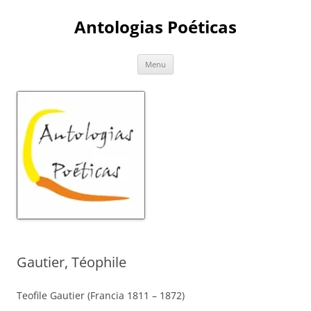
Skip
to
Antologias Poéticas
content
Menu
Gautier, Téophile
Teofile Gautier (Francia 1811 – 1872)