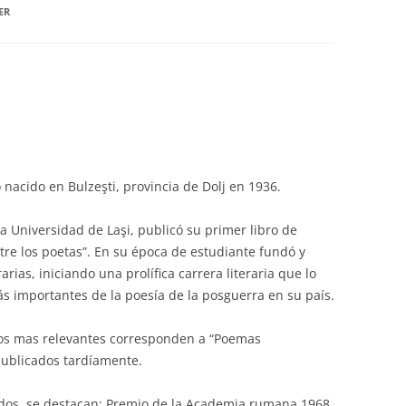
ER
nacido en Bulzeşti, provincia de Dolj en 1936.
 Universidad de Laşi, publicó su primer libro de
ntre los poetas”. En su época de estudiante fundó y
arias, iniciando una prolífica carrera literaria que lo
s importantes de la poesía de la posguerra en su país.
ios mas relevantes corresponden a “Poemas
 publicados tardíamente.
idos, se destacan: Premio de la Academia rumana 1968