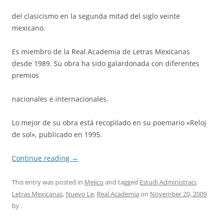
del clasicismo en la segunda mitad del siglo veinte
mexicano.
Es miembro de la Real Academia de Letras Mexicanas
desde 1989. Su obra ha sido galardonada con diferentes
premios
nacionales e internacionales.
Lo mejor de su obra está recopilado en su poemario «Reloj
de sol», publicado en 1995.
Continue reading
→
This entry was posted in
Mejico
and tagged
Estudi Administraci
,
Letras Mexicanas
,
Nuevo Le
,
Real Academia
on
November 20, 2009
by
.