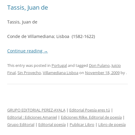
Tassis, Juan de
Tassis, Juan de
Conde de Villamediana; Lisboa (1582-1622)
Continue reading
→
This entry was posted in
Portugal
and tagged
Don Fulano
,
Juicio
Final
,
Sin Provecho
,
Villamediana Lisboa
on
November 18, 2009
by
.
GRUPO EDITORIAL PEREZ-AYALA
|
Editorial Poesía eres tú
|
Editorial :
Ediciones Amaniel
|
Ediciones Rilke. Editorial de poesía
|
Grupo Editorial
|
Editorial poesía
|
Publicar Libro
|
Libro de poesía