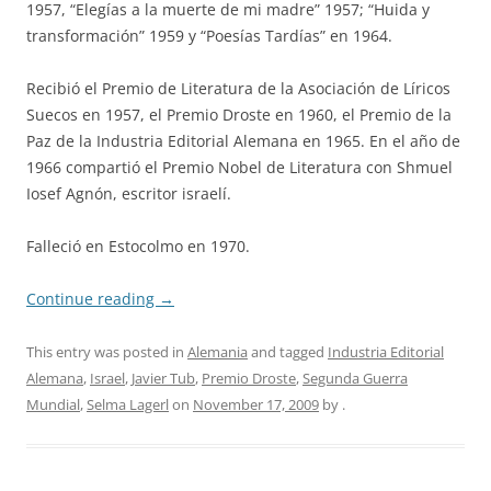
1957, “Elegías a la muerte de mi madre” 1957; “Huida y
transformación” 1959 y “Poesías Tardías” en 1964.
Recibió el Premio de Literatura de la Asociación de Líricos
Suecos en 1957, el Premio Droste en 1960, el Premio de la
Paz de la Industria Editorial Alemana en 1965. En el año de
1966 compartió el Premio Nobel de Literatura con Shmuel
Iosef Agnón, escritor israelí.
Falleció en Estocolmo en 1970.
Continue reading
→
This entry was posted in
Alemania
and tagged
Industria Editorial
Alemana
,
Israel
,
Javier Tub
,
Premio Droste
,
Segunda Guerra
Mundial
,
Selma Lagerl
on
November 17, 2009
by
.