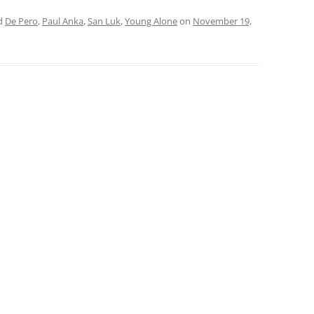
d
De Pero
,
Paul Anka
,
San Luk
,
Young Alone
on
November 19,