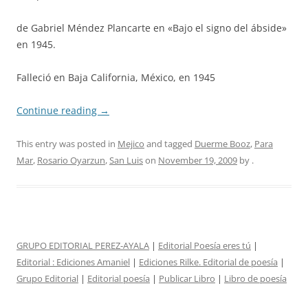
de Gabriel Méndez Plancarte en «Bajo el signo del ábside»
en 1945.
Falleció en Baja California, México, en 1945
Continue reading
→
This entry was posted in
Mejico
and tagged
Duerme Booz
,
Para
Mar
,
Rosario Oyarzun
,
San Luis
on
November 19, 2009
by
.
GRUPO EDITORIAL PEREZ-AYALA
|
Editorial Poesía eres tú
|
Editorial :
Ediciones Amaniel
|
Ediciones Rilke. Editorial de poesía
|
Grupo Editorial
|
Editorial poesía
|
Publicar Libro
|
Libro de poesía