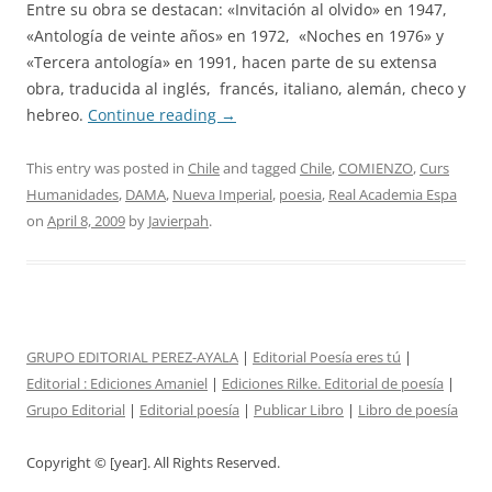
Entre su obra se destacan: «Invitación al olvido» en 1947,
«Antología de veinte años» en 1972, «Noches en 1976» y
«Tercera antología» en 1991, hacen parte de su extensa
obra, traducida al inglés, francés, italiano, alemán, checo y
hebreo.
Continue reading
→
This entry was posted in
Chile
and tagged
Chile
,
COMIENZO
,
Curs
Humanidades
,
DAMA
,
Nueva Imperial
,
poesia
,
Real Academia Espa
on
April 8, 2009
by
Javierpah
.
GRUPO EDITORIAL PEREZ-AYALA
|
Editorial Poesía eres tú
|
Editorial :
Ediciones Amaniel
|
Ediciones Rilke. Editorial de poesía
|
Grupo Editorial
|
Editorial poesía
|
Publicar Libro
|
Libro de poesía
Copyright © [year]. All Rights Reserved.