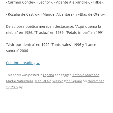
«Carmen Conde», «Leonor», «Vicente Aleixandre», «Tiflos»,
«Rosalía de Castro», «Manuel Alcántara» y «Blas de Otero».
De su obra poética merecen destacarse: “Aquí quema la
niebla” en 1986, “Trasluz” en 1989, “Pétalo impar” en 1991
“Vivir por dentro” en 1992 “Tanto vales” 1996 y “Lance
sonoro” 2006
Continue reading
→
This entry was posted in
España
and tagged
Antonio Machado
,
Madre Naturaleza
,
Manuel Alc
,
Washington Square
on
November
17, 2009
by
.