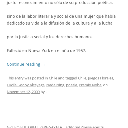
justo reconocimiento no sólo de su producción poética,
sino de la labor literaria y social de una mujer que había
dedicado su vida a la difusión de la cultura y a la lucha
por la justicia social y los derechos humanos.
Falleció en Nueva York en el año de 1957.
Continue reading
→
This entry was posted in
Chile
and tagged
Chile
,
Juegos Florales
,
Lucila Godoy Alcayaga
,
Nada Ning
,
poesia
,
Premio Nobel
on
November 12, 2009
by
.
GRUPO EDITORIAL PEREZ-AYALA
|
Editorial Poesía eres tú
|