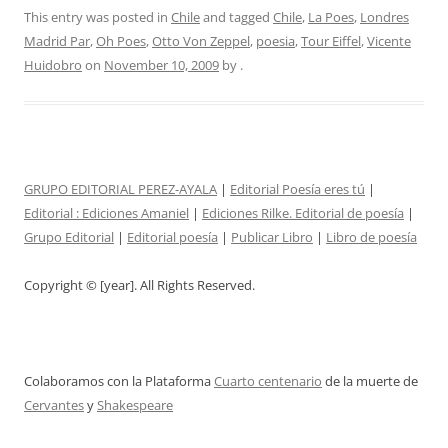
This entry was posted in
Chile
and tagged
Chile
,
La Poes
,
Londres
Madrid Par
,
Oh Poes
,
Otto Von Zeppel
,
poesia
,
Tour Eiffel
,
Vicente
Huidobro
on
November 10, 2009
by
.
GRUPO EDITORIAL PEREZ-AYALA
|
Editorial Poesía eres tú
|
Editorial :
Ediciones Amaniel
|
Ediciones Rilke. Editorial de poesía
|
Grupo Editorial
|
Editorial poesía
|
Publicar Libro
|
Libro de poesía
Copyright © [year]. All Rights Reserved.
Colaboramos con la Plataforma
Cuarto centenario
de la muerte de
Cervantes
y
Shakespeare