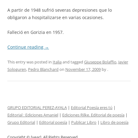
A partir de 1948 sufrió severas depresiones que lo
obligaron a hospitalizarse en varias ocasiones.
Falleció en Gorizia en 1957.
Continue reading
→
This entry was posted in
Italia
and tagged
Giuseppe Bolaffio
,
Javier
Sologuren
,
Pedro Blanchard
on
November 17, 2009
by
.
GRUPO EDITORIAL PEREZ-AYALA
|
Editorial Poesía eres tú
|
Editorial :
Ediciones Amaniel
|
Ediciones Rilke. Editorial de poesía
|
Grupo Editorial
|
Editorial poesía
|
Publicar Libro
|
Libro de poesía
Copyright © [year]. All Rights Reserved.