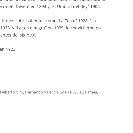
erra del Deseo” en 1894 y “El Umbral del Rey” 1904.
 títulos sobresalientes como “La Torre” 1928, “La
933, y “La torre negra” en 1939, lo convirtieron en
entes del siglo XX.
 en 1923.
d
Alberto Girri
,
Hernando Valencia Goelkel
,
Luis Zalamea
,