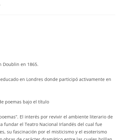
L
n Doublin en 1865.
ue educado en Londres donde participó activamente en
de poemas bajo el título
oemas”. El interés por revivir el ambiente literario de
ra fundar el Teatro Nacional Irlandés del cual fue
s, su fascinación por el misticismo y el esoterismo
 obras de carácter dramático entre las cuales brillan