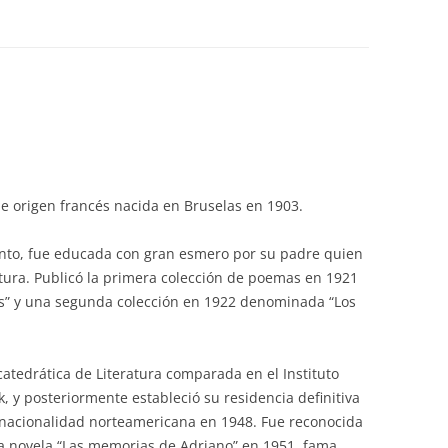
de origen francés nacida en Bruselas en 1903.
to, fue educada con gran esmero por su padre quien
ratura. Publicó la primera colección de poemas en 1921
eras” y una segunda colección en 1922 denominada “Los
atedrática de Literatura comparada en el Instituto
 y posteriormente estableció su residencia definitiva
 nacionalidad norteamericana en 1948. Fue reconocida
a novela “Las memorias de Adriano” en 1951, fama