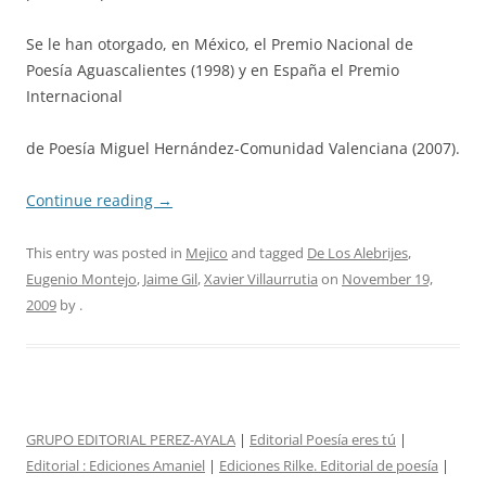
Se le han otorgado, en México, el Premio Nacional de
Poesía Aguascalientes (1998) y en España el Premio
Internacional
de Poesía Miguel Hernández-Comunidad Valenciana (2007).
Continue reading
→
This entry was posted in
Mejico
and tagged
De Los Alebrijes
,
Eugenio Montejo
,
Jaime Gil
,
Xavier Villaurrutia
on
November 19,
2009
by
.
GRUPO EDITORIAL PEREZ-AYALA
|
Editorial Poesía eres tú
|
Editorial :
Ediciones Amaniel
|
Ediciones Rilke. Editorial de poesía
|