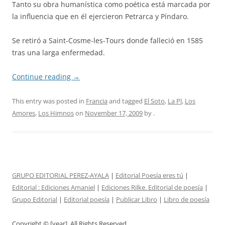
Tanto su obra humanística como poética está marcada por
la influencia que en él ejercieron Petrarca y Píndaro.
Se retiró a Saint-Cosme-les-Tours donde falleció en 1585
tras una larga enfermedad.
Continue reading
→
This entry was posted in
Francia
and tagged
El Soto
,
La Pl
,
Los
Amores
,
Los Himnos
on
November 17, 2009
by
.
GRUPO EDITORIAL PEREZ-AYALA
|
Editorial Poesía eres tú
|
Editorial :
Ediciones Amaniel
|
Ediciones Rilke. Editorial de poesía
|
Grupo Editorial
|
Editorial poesía
|
Publicar Libro
|
Libro de poesía
Copyright © [year]. All Rights Reserved.