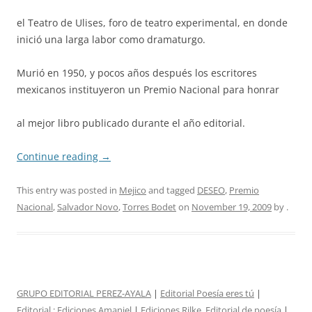
el Teatro de Ulises, foro de teatro experimental, en donde
inició una larga labor como dramaturgo.
Murió en 1950, y pocos años después los escritores
mexicanos instituyeron un Premio Nacional para honrar
al mejor libro publicado durante el año editorial.
Continue reading
→
This entry was posted in
Mejico
and tagged
DESEO
,
Premio
Nacional
,
Salvador Novo
,
Torres Bodet
on
November 19, 2009
by
.
GRUPO EDITORIAL PEREZ-AYALA
|
Editorial Poesía eres tú
|
Editorial :
Ediciones Amaniel
|
Ediciones Rilke. Editorial de poesía
|