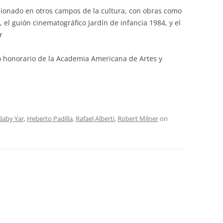
sionado en otros campos de la cultura, con obras como
, el guión cinematográfico Jardín de infancia 1984, y el
r
 honorario de la Academia Americana de Artes y
Baby Yar
,
Heberto Padilla
,
Rafael Alberti
,
Robert Milner
on