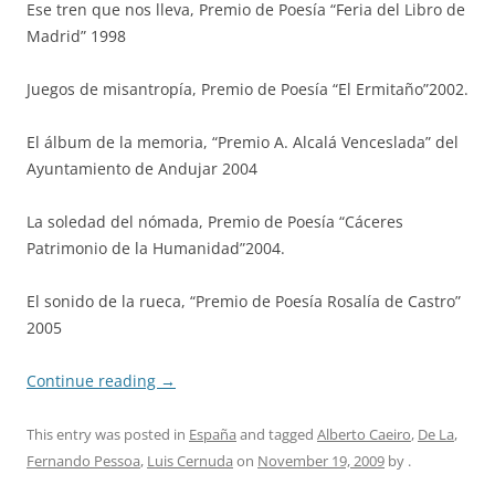
Ese tren que nos lleva, Premio de Poesía “Feria del Libro de
Madrid” 1998
Juegos de misantropía, Premio de Poesía “El Ermitaño”2002.
El álbum de la memoria, “Premio A. Alcalá Venceslada” del
Ayuntamiento de Andujar 2004
La soledad del nómada, Premio de Poesía “Cáceres
Patrimonio de la Humanidad”2004.
El sonido de la rueca, “Premio de Poesía Rosalía de Castro”
2005
Continue reading
→
This entry was posted in
España
and tagged
Alberto Caeiro
,
De La
,
Fernando Pessoa
,
Luis Cernuda
on
November 19, 2009
by
.