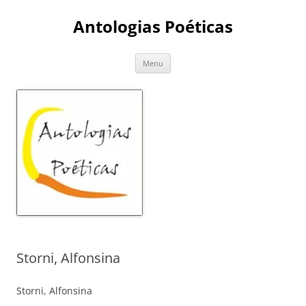
Skip
to
Antologias Poéticas
content
Menu
Storni, Alfonsina
Storni, Alfonsina