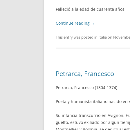
Falleció a la edad de cuarenta años
Continue reading
→
This entry was posted in
Italia
on
November
Petrarca, Francesco
Petrarca, Francesco (1304-1374)
Poeta y humanista italiano nacido en 
Su infancia transcurrió en Avignon, F
güelfo, estuvo exiliado por algún tie
Montpellier y Bolonia, se dedicó al es