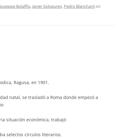
iuseppe Bolaffio
,
Javier Sologuren
,
Pedro Blanchard
on
Modica, Ragusa, en 1901.
iudad natal, se trasladó a Roma donde empezó a
io
aria situación económica, trabajó
a selectos círculos literarios.