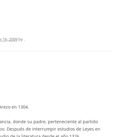
 16, 2009
by
.
Arezo en 1304.
rancia, donde su padre, perteneciente al partido
mpo. Después de interrumpir estudios de Leyes en
tudio de la literatura desde el año 1326.