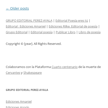
Post
←
Older posts
navigation
GRUPO EDITORIAL PEREZ-AYALA
|
Editorial Poesía eres tú
|
Editorial :
Ediciones Amaniel
|
Ediciones Rilke. Editorial de poesía
|
Grupo Editorial
|
Editorial poesía
|
Publicar Libro
|
Libro de poesía
Copyright © [year]. All Rights Reserved.
Colaboramos con la Plataforma
Cuarto centenario
de la muerte de
Cervantes
y
Shakespeare
GRUPO EDITORIAL PEREZ-AYALA
Ediciones Amaniel
Ediciones Azorín