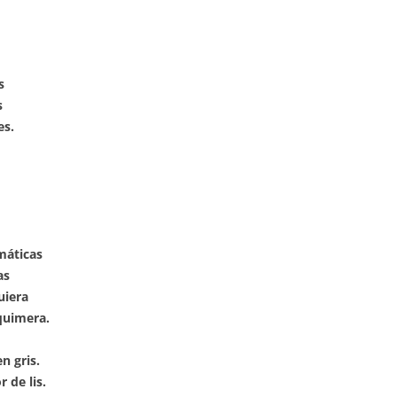
s
s
es.
máticas
as
uiera
quimera.
n gris.
 de lis.