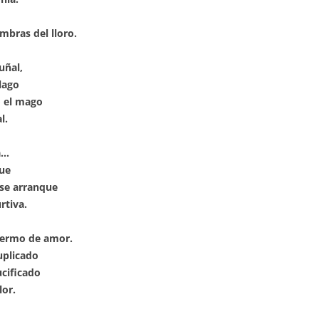
mbras del lloro.
uñal,
 lago
o el mago
l.
a…
que
o se arranque
rtiva.
fermo de amor.
uplicado
ucificado
lor.