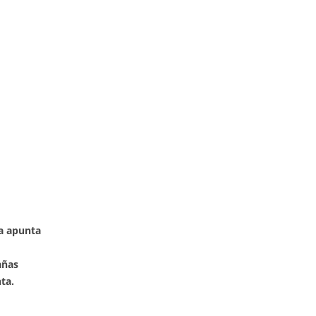
a apunta
añas
ta.