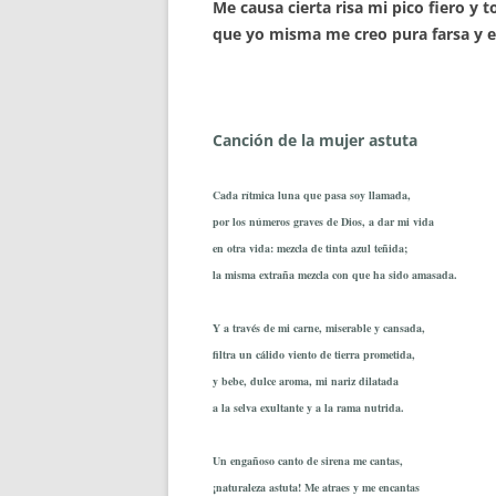
Me causa cierta risa mi pico fiero y t
que yo misma me creo pura farsa y e
Canción de la mujer astuta
Cada rítmica luna que pasa soy llamada,
por los números graves de Dios, a dar mi vida
en otra vida: mezcla de tinta azul teñida;
la misma extraña mezcla con que ha sido amasada.
Y a través de mi carne, miserable y cansada,
filtra un cálido viento de tierra prometida,
y bebe, dulce aroma, mi nariz dilatada
a la selva exultante y a la rama nutrida.
Un engañoso canto de sirena me cantas,
¡naturaleza astuta! Me atraes y me encantas