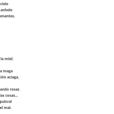
cielo
 anhelo
iamantes.
la miel;
na maga
ión aciaga.
ando rosas
las cosas…
pulcral
el mal.