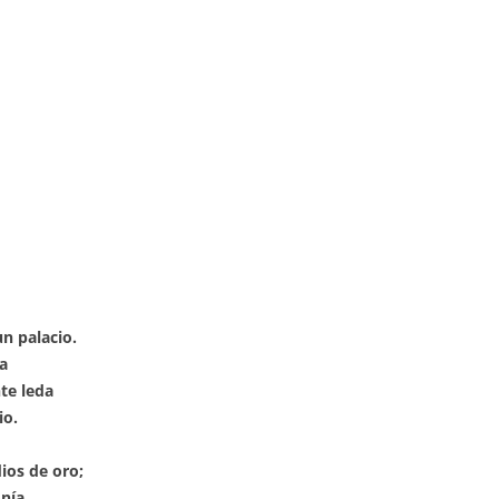
n palacio.
a
nte leda
io.
ios de oro;
nía.