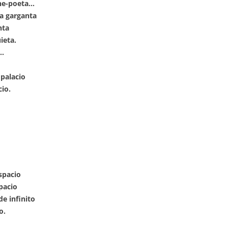
sne-poeta…
la garganta
nta
ieta.
…
 palacio
cio.
spacio
pacio
e infinito
o.