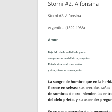
Storni #2, Alfonsina
Storni #2, Alfonsina
Argentina (1892-1938)
Amor
Baja del cielo la endiablada punta
con que carne mortal hieres y engañas.
Untada viene de divinas mañas
y cielo y tierra su veneno junta.
La sangre de hombre que en la herid
florece en selvas: sus crecidas cañas
de sombras de oro, hienden las entr
del cielo prieto, y su ascender pregun
En su vano aguardar de la respuesta