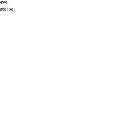
orvo
storbo.