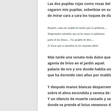
Las dos pupilas rojas como rosas del 
cegaron mis pupilas, soberbias en su
de mirar cara a cara los toques de d
Después, como un crujido de nudos que se quiebran…
Tempestades soberbias que en los mares se enhebran;
parto de los dioses… Un quejido de dios…
¡Y bocas que se muerden en un supremo adiós!
Más tarde una sonata más dulce que 
agonía de lirios en el jardín aquel.
palacio de oro y oro donde habita u
que ha dormido cien años por maldic
Y después manos blancas desparram
sobre el alma escondida y serena de 
Y un silencio de muerte cansado y se
donde se prende el lotus venenoso d