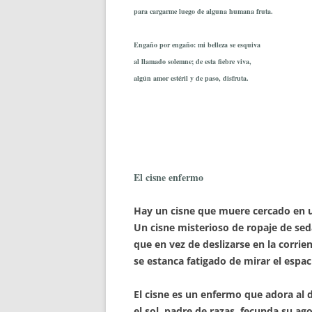
para cargarme luego de alguna humana fruta.
Engaño por engaño: mi belleza se esquiva
al llamado solemne; de esta fiebre viva,
algún amor estéril y de paso, disfruta.
El cisne enfermo
Hay un cisne que muere cercado en u
Un cisne misterioso de ropaje de sed
que en vez de deslizarse en la corrie
se estanca fatigado de mirar el espac
El cisne es un enfermo que adora al d
el sol, padre de razas, fecunda su ago