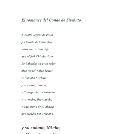
El romance del Conde de Sisebuto
A cuatro leguas de Pinto
y a treinta de Marmolejo,
existe un castillo viejo
que edificó Chindasvinto.
Lo habitaba un gran señor,
algo feudal y algo bruto;
se llamaba Sisebuto
y su esposa, Leonor,
y Cunegunda, su hermana,
y su madre, Berenguela,
y una prima de su abuela
que atendía por Mariana,
y su cuñado, Vitelio,