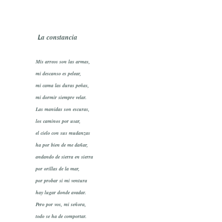
L
a constancia
Mis arreos son las armas,
mi descanso es pelear,
mi cama las duras peñas,
mi dormir siempre velar.
Las manidas son escuras,
los caminos por usar,
el cielo con sus mudanzas
ha por bien de me dañar,
andando de sierra en sierra
por orillas de la mar,
por probar si mi ventura
hay lugar donde avadar.
Pero por vos, mi señora,
todo se ha de comportar.