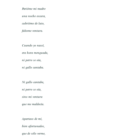
Parióme mi madre
una noche escura,
cubrióme de luto,
faltome ventura.
Cuando yo nascí,
era hora menguada,
ni perro se oía,
ni gallo cantaba.
Ni gallo cantaba,
ni perro se oía,
sino mi ventura
que me maldecía.
Apartaos de mí,
bien afortunados,
que de sólo verme,