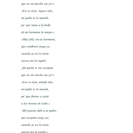
que en mi percha veo yo?»
«Ese es tuyo, esposo mío,
mi padre te lo mandó,
pa’ que vayas a la boda
de mi hermana la mayor.»
«Muy feliz sea tu hermana,
que sombrero tengo yo,
cuando yo no lo tenía
nunca me lo regaló.
¿De quién es esa escopeta
que en mi rincón veo yo?»
«Esa es tuya, amado mío,
mi padre te la mandó,
pa’ que fueras a cazar
a los montes de León.»
-Mil gracias dale a tu padre,
que escopeta tengo yo;
cuando yo no la tenía
nunca me la regaló.»