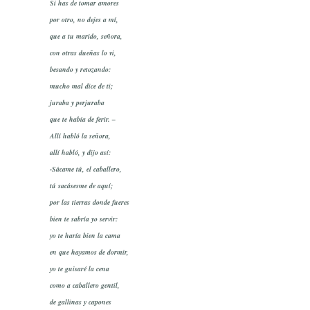
Si has de tomar amores
por otro, no dejes a mí,
que a tu marido, señora,
con otras dueñas lo vi,
besando y retozando:
mucho mal dice de ti;
juraba y perjuraba
que te había de ferir. –
Allí habló la señora,
allí habló, y dijo así:
-Sácame tú, el caballero,
tú sacásesme de aquí;
por las tierras donde fueres
bien te sabría yo servir:
yo te haría bien la cama
en que hayamos de dormir,
yo te guisaré la cena
como a caballero gentil,
de gallinas y capones