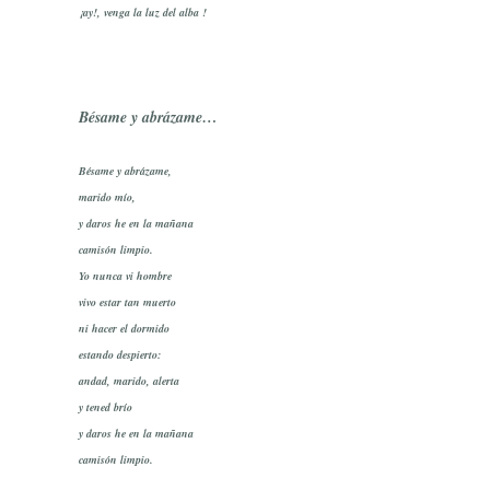
¡ay!, venga la luz del alba !
Bésame y abrázame…
Bésame y abrázame,
marido mío,
y daros he en la mañana
camisón limpio.
Yo nunca vi hombre
vivo estar tan muerto
ni hacer el dormido
estando despierto:
andad, marido, alerta
y tened brío
y daros he en la mañana
camisón limpio.