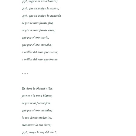
¡ay!, diga a la niña blanca,
¡ay!, que su amigo la espera,
¡ay!, que su amigo la aguarda
al pie de una fuente fría,
al pie de una fuente clara,
que por el oro corría,
que por el oro manaba,
a orillas del mar que suena,
a orillas del mar que brama.
* * *
Ya viene la blanca niña,
ya viene la niña blanca,
al pie de la fuente fría
que por el oro manaba;
la tan fresca mañanica,
mañanica la tan clara;
¡ay!, venga la luz del día !,