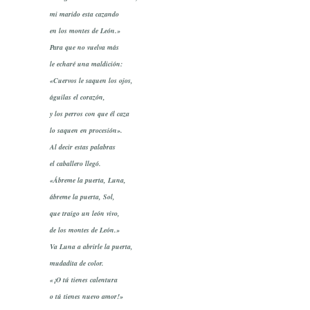
mi marido esta cazando
en los montes de León.»
Para que no vuelva más
le echaré una maldición:
«Cuervos le saquen los ojos,
águilas el corazón,
y los perros con que él caza
lo saquen en procesión».
Al decir estas palabras
el caballero llegó.
«Ábreme la puerta, Luna,
ábreme la puerta, Sol,
que traigo un león vivo,
de los montes de León.»
Va Luna a abrirle la puerta,
mudadita de color.
«¡O tú tienes calentura
o tú tienes nuevo amor!»