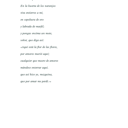
En la huerta de los naranjos
viva entierres a mí,
en sepoltura de oro
y labrada de marfil;
y pongas encima un mote,
señor, que diga así:
«Aquí está la flor de las flores,
por amores murió aquí;
cualquier que muere de amores
mándese enterrar aquí.
que así hice yo, mezquina,
que por amar me perdí.-»