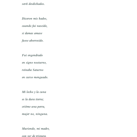
seréi desdichados.
Dixeron mis hados,
cuando fui nascido,
si damas amase
fuese aborrecido.
Fui engendrado
en signo nocturno,
reinaba Saturno
en curso menguado.
Mi lecho y la cuna
es la dura tierra;
crióme una perra,
mujer no, ninguna.
Muriendo, mi madre,
con voz de tristura,