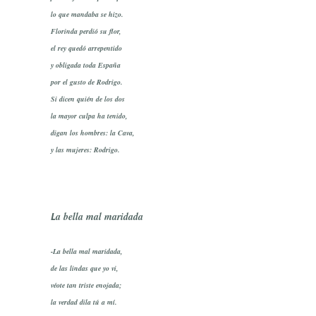
lo que mandaba se hizo.
Florinda perdió su flor,
el rey quedó arrepentido
y obligada toda España
por el gusto de Rodrigo.
Si dicen quién de los dos
la mayor culpa ha tenido,
digan los hombres: la Cava,
y las mujeres: Rodrigo.
L
a bella mal maridada
-La bella mal maridada,
de las lindas que yo vi,
véote tan triste enojada;
la verdad dila tú a mí.