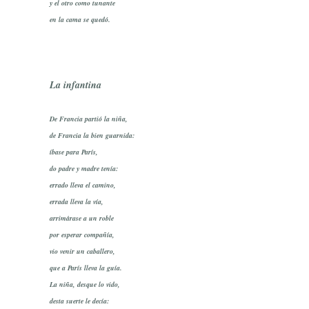
y el otro como tunante
en la cama se quedó.
La infantina
De Francia partió la niña,
de Francia la bien guarnida:
íbase para París,
do padre y madre tenía:
errado lleva el camino,
errada lleva la vía,
arrimárase a un roble
por esperar compañía,
vio venir un caballero,
que a París lleva la guía.
La niña, desque lo vido,
desta suerte le decía: