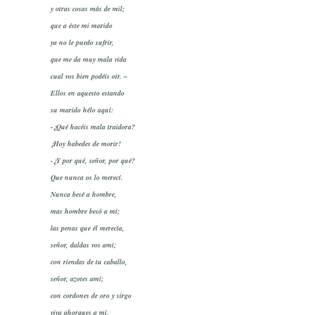
y otras cosas más de mil;
que a éste mi marido
ya no le puedo sufrir,
que me da muy mala vida
cual vos bien podéis oir. –
Ellos en aquesto estando
su marido hélo aquí:
-¿Qué hacéis mala traidora?
¡Hoy habedes de morir!
-¿Y por qué, señor, por qué?
Que nunca os lo merecí.
Nunca besé a hombre,
mas hombre besó a mí;
las penas que él merecía,
señor, daldas vos amí;
con riendas de tu caballo,
señor, azotes amí;
con cordones de oro y sirgo
viva ahorques a mí.