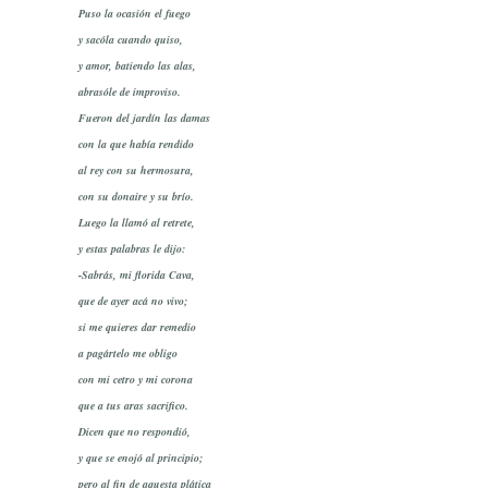
Puso la ocasión el fuego
y sacóla cuando quiso,
y amor, batiendo las alas,
abrasóle de improviso.
Fueron del jardín las damas
con la que había rendido
al rey con su hermosura,
con su donaire y su brío.
Luego la llamó al retrete,
y estas palabras le dijo:
-Sabrás, mi florida Cava,
que de ayer acá no vivo;
si me quieres dar remedio
a pagártelo me obligo
con mi cetro y mi corona
que a tus aras sacrifico.
Dicen que no respondió,
y que se enojó al principio;
pero al fin de aquesta plática