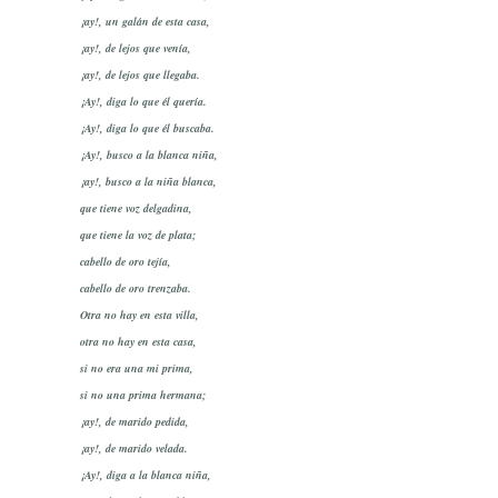
¡ay!, un galán de esta casa,
¡ay!, de lejos que venía,
¡ay!, de lejos que llegaba.
¡Ay!, diga lo que él quería.
¡Ay!, diga lo que él buscaba.
¡Ay!, busco a la blanca niña,
¡ay!, busco a la niña blanca,
que tiene voz delgadina,
que tiene la voz de plata;
cabello de oro tejía,
cabello de oro trenzaba.
Otra no hay en esta villa,
otra no hay en esta casa,
si no era una mi prima,
si no una prima hermana;
¡ay!, de marido pedida,
¡ay!, de marido velada.
¡Ay!, diga a la blanca niña,