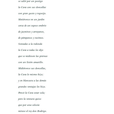
se salió por un postigo
la Cava con sus doncellas
con gran gusto y regocijo.
Metiéronse en un jardín
cerca de un espeso ombrío
de jazmines y arrayanes,
de pámpanos y racimos.
Sentadas a la redonda
la Cava a todas les dijo
que se midiesen las piernas
con un listón amarillo.
Midiéronse sus doncellas,
la Cava lo mismo hizo;
y en blancura a las demás
grandes ventajas les hizo.
Pensó la Cava estar sola;
pero la ventura quiso
que por una celosía
mirase el rey don Rodrigo.