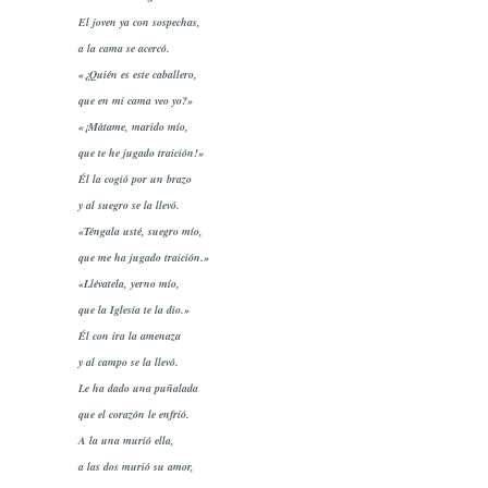
El joven ya con sospechas,
a la cama se acercó.
«¿Quién es este caballero,
que en mi cama veo yo?»
«¡Mátame, marido mío,
que te he jugado traición!»
Él la cogió por un brazo
y al suegro se la llevó.
«Téngala usté, suegro mío,
que me ha jugado traición.»
«Llévatela, yerno mío,
que la Iglesia te la dio.»
Él con ira la amenaza
y al campo se la llevó.
Le ha dado una puñalada
que el corazón le enfrió.
A la una murió ella,
a las dos murió su amor,