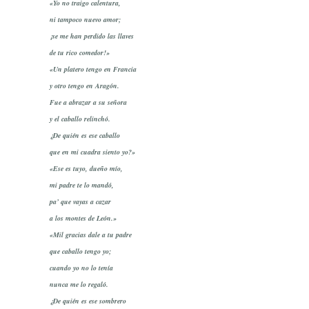
«Yo no traigo calentura,
ni tampoco nuevo amor;
¡se me han perdido las llaves
de tu rico comedor!»
«Un platero tengo en Francia
y otro tengo en Aragón.
Fue a abrazar a su señora
y el caballo relinchó.
¿De quién es ese caballo
que en mi cuadra siento yo?»
«Ese es tuyo, dueño mío,
mi padre te lo mandó,
pa’ que vayas a cazar
a los montes de León.»
«Mil gracias dale a tu padre
que caballo tengo yo;
cuando yo no lo tenía
nunca me lo regaló.
¿De quién es ese sombrero