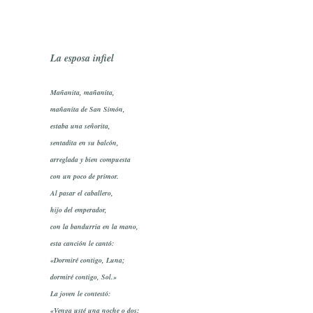
La esposa infiel
Mañanita, mañanita,
mañanita de San Simón,
estaba una señorita,
sentadita en su balcón,
arreglada y bien compuesta
con un poco de primor.
Al pasar el caballero,
hijo del emperador,
con la bandurria en la mano,
esta canción le cantó:
«Dormiré contigo, Luna;
dormiré contigo, Sol.»
La joven le contestó:
«Venga usté una noche o dos;