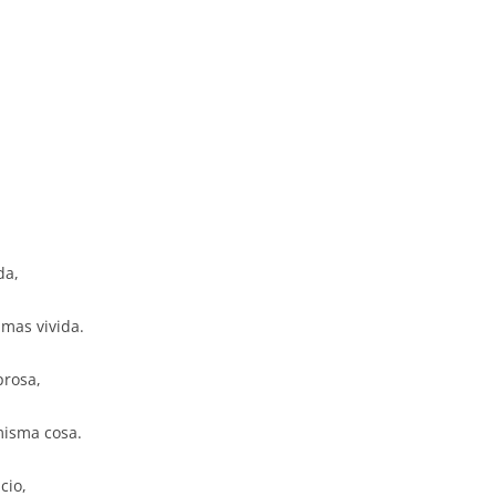
da,
 mas vivida.
prosa,
misma cosa.
cio,