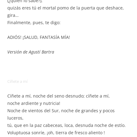
(¿quién lo sabe?),
quizás eres tú el mortal pomo de la puerta que deshace,
gira…
Finalmente, pues, te digo:
ADIÓS! ¡SALUD, FANTASÍA MÍA!
Versión de Agustí Bartra
Cíñete a mí
Cíñete a mí, noche del seno desnudo; cíñete a mí,
noche ardiente y nutricia!
Noche de vientos del Sur, noche de grandes y pocos
luceros,
tú, que en la paz cabeceas, loca, desnuda noche de estío.
Voluptuosa sonríe, ¡oh, tierra de fresco aliento !