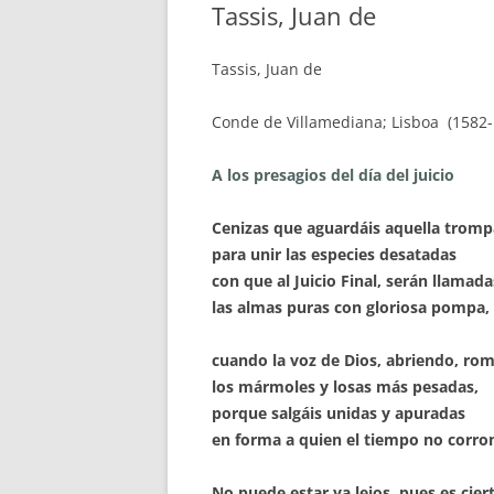
Tassis, Juan de
Tassis, Juan de
Conde de Villamediana; Lisboa (1582-
A los presagios del día del juicio
Cenizas que aguardáis aquella tromp
para unir las especies desatadas
con que al Juicio Final, serán llamada
las almas puras con gloriosa pompa,
cuando la voz de Dios, abriendo, ro
los mármoles y losas más pesadas,
porque salgáis unidas y apuradas
en forma a quien el tiempo no corr
No puede estar ya lejos, pues es cier