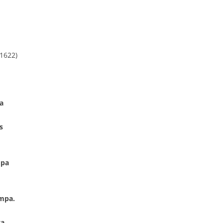
1622)
a
s
mpa
ompa.
ta