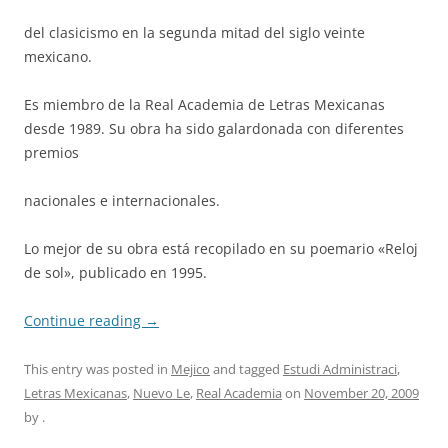
del clasicismo en la segunda mitad del siglo veinte
mexicano.
Es miembro de la Real Academia de Letras Mexicanas
desde 1989. Su obra ha sido galardonada con diferentes
premios
nacionales e internacionales.
Lo mejor de su obra está recopilado en su poemario «Reloj
de sol», publicado en 1995.
Continue reading
→
This entry was posted in
Mejico
and tagged
Estudi Administraci
,
Letras Mexicanas
,
Nuevo Le
,
Real Academia
on
November 20, 2009
by
.