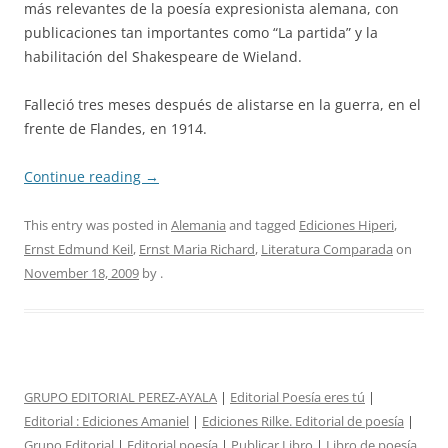
más relevantes de la poesía expresionista alemana, con
publicaciones tan importantes como “La partida” y la
habilitación del Shakespeare de Wieland.
Falleció tres meses después de alistarse en la guerra, en el
frente de Flandes, en 1914.
Continue reading
→
This entry was posted in
Alemania
and tagged
Ediciones Hiperi
,
Ernst Edmund Keil
,
Ernst Maria Richard
,
Literatura Comparada
on
November 18, 2009
by
.
GRUPO EDITORIAL PEREZ-AYALA
|
Editorial Poesía eres tú
|
Editorial :
Ediciones Amaniel
|
Ediciones Rilke. Editorial de poesía
|
Grupo Editorial
|
Editorial poesía
|
Publicar Libro
|
Libro de poesía